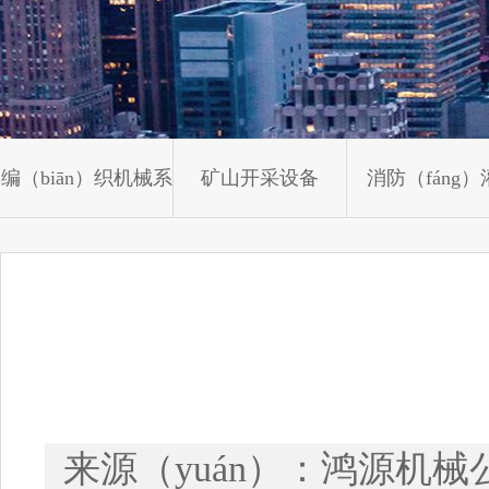
锁（suǒ）管机设备
胶管编制机械
分体式胶管扣压机
HG-12合股机
DSG-102型胶管（guǎn）扣压机
高速胶管编（biān）
编（biān）织机械系
矿山开采设备
消防（fáng）
装管机胀管机撸管机
快速换模电控锁管机
列
（guàn）装设
来源（yuán）：鸿源机械