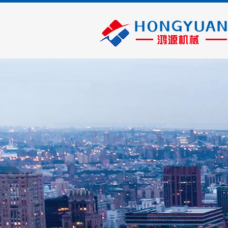
消防灌装设备
产品领域
动态新闻
企业资质
高精度（dù）灭火（huǒ）器干粉灌装生产线（xiàn）
GFM双头灭火器干粉灌装（zhuāng）机
GFM10-2B干粉灌装机
了解鸿源
动态新闻
GFM10-2干粉灌装机
干粉灭火器快速灌（guàn）装机
MDG型氮（dàn）气灌充机
灭火器氮气灌（guàn）充（chōng）与校（xiào）表两用机
GTM-B型二氧化碳灭火器灌充机